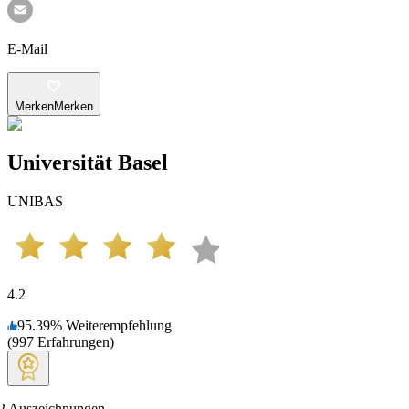
E-Mail
Merken
Merken
Universität Basel
UNIBAS
4.2
95.39
%
Weiterempfehlung
(
997
Erfahrungen
)
2
Auszeichnungen