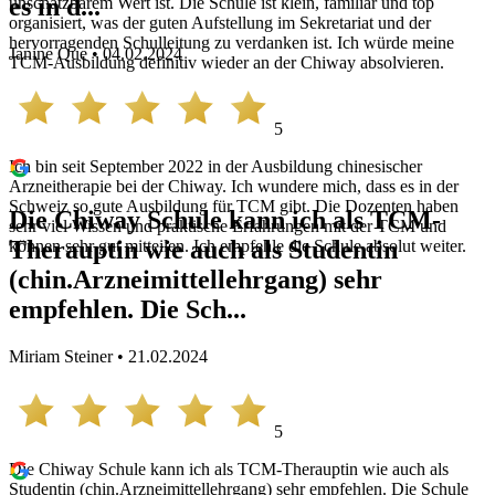
es in d...
unschätzbarem Wert ist. Die Schule ist klein, familiär und top
organisiert, was der guten Aufstellung im Sekretariat und der
hervorragenden Schulleitung zu verdanken ist. Ich würde meine
Janine Que • 04.02.2024
TCM-Ausbildung definitiv wieder an der Chiway absolvieren.
5
Ich bin seit September 2022 in der Ausbildung chinesischer
Arzneitherapie bei der Chiway. Ich wundere mich, dass es in der
Schweiz so gute Ausbildung für TCM gibt. Die Dozenten haben
Die Chiway Schule kann ich als TCM-
sehr viel Wissen und praktische Erfahrungen mit der TCM und
Therauptin wie auch als Studentin
können sehr gut mitteilen. Ich empfehle die Schule absolut weiter.
(chin.Arzneimittellehrgang) sehr
empfehlen. Die Sch...
Miriam Steiner • 21.02.2024
5
Die Chiway Schule kann ich als TCM-Therauptin wie auch als
Studentin (chin.Arzneimittellehrgang) sehr empfehlen. Die Schule