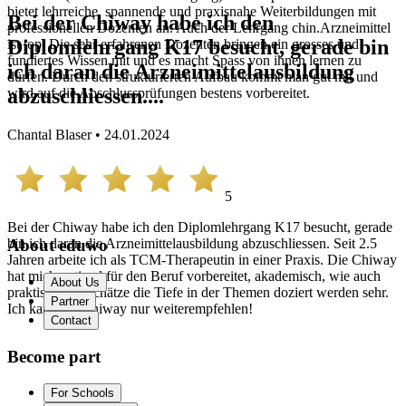
bietet lehrreiche, spannende und praxisnahe Weiterbildungen mit
Bei der Chiway habe ich den
professionellen Dozenten an. Auch der Lehrgang chin.Arzneimittel
Diplomlehrgang K17 besucht, gerade bin
ist top. Die sehr erfahrenen Dozenten bringen ein grosses und
fundiertes Wissen mit und es macht Spass von ihnen lernen zu
ich daran die Arzneimittelausbildung
dürfen. Durch den strukturierten Aufbau kommt man gut mit und
abzuschliessen....
wird auf die Abschlussprüfungen bestens vorbereitet.
Chantal Blaser • 24.01.2024
5
Bei der Chiway habe ich den Diplomlehrgang K17 besucht, gerade
bin ich daran die Arzneimittelausbildung abzuschliessen. Seit 2.5
About eduwo
Jahren arbeite ich als TCM-Therapeutin in einer Praxis. Die Chiway
hat mich optimal für den Beruf vorbereitet, akademisch, wie auch
About Us
praktisch. Ich schätze die Tiefe in der Themen doziert werden sehr.
Partner
Ich kann die Chiway nur weiterempfehlen!
Contact
Become part
For Schools