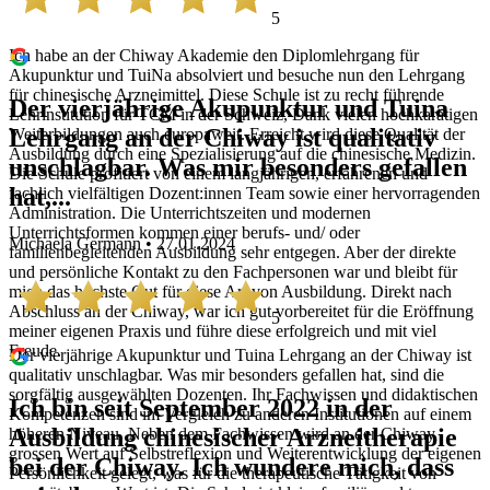
5
Ich habe an der Chiway Akademie den Diplomlehrgang für
Akupunktur und TuiNa absolviert und besuche nun den Lehrgang
für chinesische Arzneimittel. Diese Schule ist zu recht führende
Der vierjährige Akupunktur und Tuina
Lehrinstitution für TCM in der Schweiz, Dank vielen hochkarätigen
Lehrgang an der Chiway ist qualitativ
Weiterbildungen auch europaweit. Erreicht wird diese Qualität der
Ausbildung durch eine Spezialisierung auf die chinesische Medizin.
unschlagbar. Was mir besonders gefallen
Die Schule profitiert von einem langjährigen, erfahrenen und
hat,...
fachlich vielfältigen Dozent:innen Team sowie einer hervorragenden
Administration. Die Unterrichtszeiten und modernen
Unterrichtsformen kommen einer berufs- und/ oder
Michaela Germann • 27.01.2024
familienbegleitenden Ausbildung sehr entgegen. Aber der direkte
und persönliche Kontakt zu den Fachpersonen war und bleibt für
mich das höchste Gut für diese Art von Ausbildung. Direkt nach
Abschluss an der Chiway, war ich gut vorbereitet für die Eröffnung
5
meiner eigenen Praxis und führe diese erfolgreich und mit viel
Freude.
Der vierjährige Akupunktur und Tuina Lehrgang an der Chiway ist
qualitativ unschlagbar. Was mir besonders gefallen hat, sind die
sorgfältig ausgewählten Dozenten. Ihr Fachwissen und didaktischen
Ich bin seit September 2022 in der
Kompetenzen sind im Vergleich zu anderen Institutionen auf einem
Ausbildung chinesischer Arzneitherapie
höheren Niveau. Neben dem Fachwissen wird an der Chiway
grossen Wert auf Selbstreflexion und Weiterentwicklung der eigenen
bei der Chiway. Ich wundere mich, dass
Persönlichkeit gelegt, was für die therapeutische Tätigkeit von