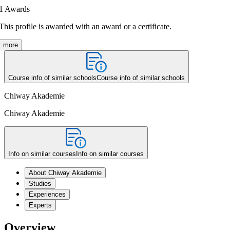
1
Awards
This profile is awarded with an award or a certificate.
more
Course info of similar schools
Course info of similar schools
Chiway Akademie
Chiway Akademie
Info on similar courses
Info on similar courses
About Chiway Akademie
Studies
Experiences
Experts
Overview