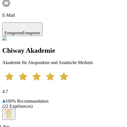
E-Mail
Enregistrer
Enregistrer
Chiway Akademie
Akademie für Akupunktur und Asiatische Medizin
4.7
100
%
Recommandation
(
22
Expériences
)
1
Prix