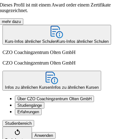
Dieses Profil ist mit einem Award order einem Zertifikate
ausgezeichnet.
mehr dazu
Kurs-Infos ähnlicher Schulen
Kurs-Infos ähnlicher Schulen
CZO Coachingzentrum Olten GmbH
CZO Coachingzentrum Olten GmbH
Infos zu ähnlichen Kursen
Infos zu ähnlichen Kursen
Über CZO Coachingzentrum Olten GmbH
Studiengänge
Erfahrungen
Studienbereich
Anwenden