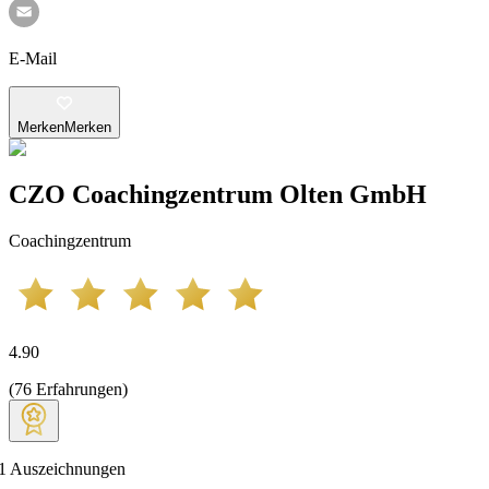
E-Mail
Merken
Merken
CZO Coachingzentrum Olten GmbH
Coachingzentrum
4.90
(
76
Erfahrungen
)
1
Auszeichnungen