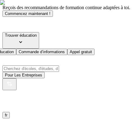
Reçois des recommandations de formation continue adaptées à toi.
Commencez maintenant !
Trouver éducation
ducation
Commande d’informations
Appel gratuit
Pour Les Entreprises
fr