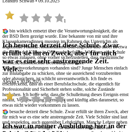
Leandro Schwab • 09.10.2025
1
Ich bin wirklich entsetzt über die Verantwortungslosigkeit, die an
der BSD Bern gezeigt wurde. Eine bekannte von mir und ihre
Klassenkameradinnen mussten im Rahmen des Unterrichts als
Ich besuche derzeit diese Schule. Zwar
angehende Pharma-Assistentinnen Blut abgeben und dabei ist etwa
erfüllt sie ihren Zweck, aber für mich
die Hälfte der Klasse in Ohnmacht gefallen. Wie kann eine Schule
so etwas zulassen, ohne vorher sicherzustellen, dass medizinische
war es eine sehr anstrengende Zeit.
Aufsicht, ausreichende Betreuung und klare
Viele...
Sicherheitsvorkehrungen vorhanden sind? Junge Menschen einfach
zur Blutabgabe zu schicken, ohne sie ausreichend vorzubereiten
oder abzusichern, ist schlicht unverantwortlich. Ich finde es
Aleyka • 30.06.2025
erschreckend, dass an einer Berufsfachschule, die eigentlich für
Professionalität und Sicherheit stehen sollte, solche Zustände
herrschen. Ich hoffe sehr, dass die Schulleitung dieses Ereignis ernst
nimmt, Verantwortung übernimmt und künftig alles daransetzt, so
1
etwas nicht wieder vorkommen zu lassen.
Ich besuche derzeit diese Schule. Zwar erfüllt sie ihren Zweck, aber
für mich war es eine sehr anstrengende Zeit. Viele Schüler sind laut
und respektlos, auch gegenüber Lehrkräften. Manche Lehrer geben
Ich war in meiner Ausbildung hier in der
sich Mühe, andere weniger – vor allem stört mich, dass am