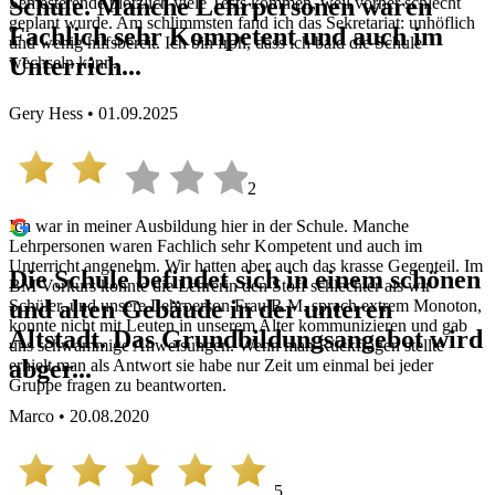
Schule. Manche Lehrpersonen waren
Semesterende plötzlich viele Tests kommen, weil vorher schlecht
geplant wurde. Am schlimmsten fand ich das Sekretariat: unhöflich
Fachlich sehr Kompetent und auch im
und wenig hilfsbereit. Ich bin froh, dass ich bald die Schule
Unterrich...
wechseln kann.
Gery Hess • 01.09.2025
2
Ich war in meiner Ausbildung hier in der Schule. Manche
Lehrpersonen waren Fachlich sehr Kompetent und auch im
Unterricht angenehm. Wir hatten aber auch das krasse Gegenteil. Im
Die Schule befindet sich in einem schönen
BM Vorkurs konnte die Lehrerin den Stoff schlechter als wir
und alten Gebäude in der unteren
Schüler, und unsere Lehrperson Frau R.M. sprach extrem Monoton,
konnte nicht mit Leuten in unserem Alter kommunizieren und gab
Altstadt. Das Grundbildungsangebot wird
uns schwammige Anweisungen. Wenn man Rückfragen stellte
abger...
erhielt man als Antwort sie habe nur Zeit um einmal bei jeder
Gruppe fragen zu beantworten.
Marco • 20.08.2020
5