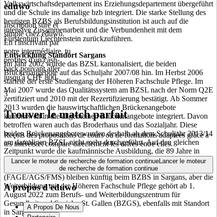
Volkswirtschaftsdepartement ins Erziehungsdepartement übergeführt
eduwo
und die Schule ins damalige bzb integriert. Die starke Stellung des
heutigen BZBS als Berufsbildungsinstitution ist auch auf die
Inscription sûre et
intensive Zusammenarbeit und die Verbundenheit mit dem
simple chez eduwo.
Fürstentum Liechtenstein zurückzuführen.
En t'inscrivant par
notre intermédiaire, tu
Entwicklung Standort Sargans
profites d'un cash-
Im Jahr 2002 wurde das BZSL kantonalisiert, die beiden
back pouvant aller
Brückenangebote auf das Schuljahr 2007/08 hin. Im Herbst 2006
jusqu'à CHF 800.
startete der erste Studiengang der Höheren Fachschule Pflege. Im
Mai 2007 wurde das Qualitätssystem am BZSL nach der Norm Q2E
3
zertifiziert und 2010 mit der Rezertifizierung bestätigt. Ab Sommer
2013 wurden die hauswirtschaftlichen Brückenangebote
Trouver le match parfait
kantonsweit in die allgemeinen Brückenangebote integriert. Davon
betroffen waren auch das Broderhaus und das Sozialjahr. Diese
beiden Brückenangebote wurden deshalb ab dem Schuljahr 2013/14
Reçois des propositions de cours ou de formations adaptées grâce à
am damaligen BZSL nicht mehr durchgeführt. Auf den gleichen
tes intérêts et compare directement les offres entre elles.
Zeitpunkt wurde die kaufmännische Ausbildung, die 89 Jahre in
Walenstadt angesiedelt gewesen war, ebenfalls dem Standort
Lancer le moteur de recherche de formation continue
Lancer le moteur
Sargans zugeführt. Die Gesundheitsberufe der Grundbildung
de recherche de formation continue
(FAGE/AGS/FMS) bleiben künftig beim BZBS in Sargans, aber die
Weiterbildung mit der Höheren Fachschule Pflege gehört ab 1.
A propos d'eduwo
August 2022 zum Berufs- und Weiterbildungszentrum für
Gesundheit und Soziales St. Gallen (BZGS), ebenfalls mit Standort
A Propos De Nous
in Sargans.