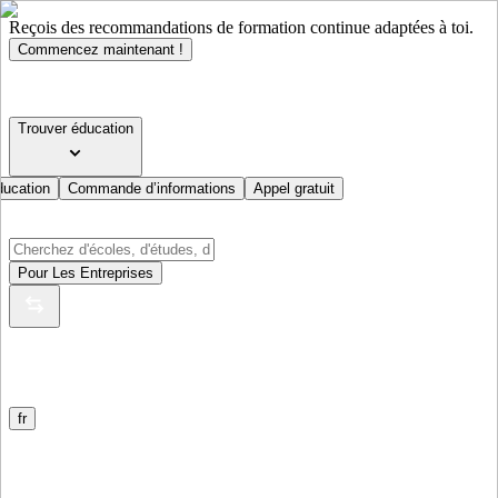
Reçois des recommandations de formation continue adaptées à toi.
Commencez maintenant !
Trouver éducation
ducation
Commande d’informations
Appel gratuit
Pour Les Entreprises
fr