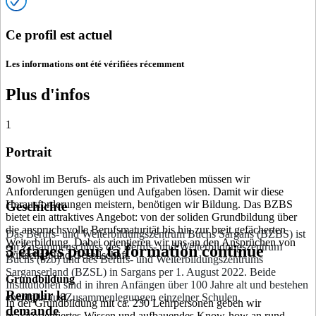
Ce profil est actuel
Les informations ont été vérifiées récemment
Plus d'infos
1
Portrait
Sowohl im Berufs- als auch im Privatleben müssen wir
2
Anforderungen genügen und Aufgaben lösen. Damit wir diese
Herausforderungen meistern, benötigen wir Bildung. Das BZBS
Geschichte
bietet ein attraktives Angebot: von der soliden Grundbildung über
die anspruchsvolle Berufsmaturität bis hin zur breit gefächerten
Das Berufs- und Weiterbildungszentrum Buchs Sargans (BZBS) ist
Weiterbildung. Dabei orientieren wir uns an den Ansprüchen von
ein Zusammenschluss des Berufs- und Weiterbildungszentrum
3 étapes pour ta formation continue
Wirtschaft und Gesellschaft.
Buchs (bzb) und des Berufs- und Weiterbildungszentrums
Sarganserland (BZSL) in Sargans per 1. August 2022. Beide
Grundbildung
Institutionen sind in ihren Anfängen über 100 Jahre alt und bestehen
Remplir la
ebenfalls aus Zusammenlegungen einzelner Schulen.
In der Grundbildung mit ca. 230 Lehrpersonen geben wir
demande
praxisorientiertes Wissen und aufbauendes Know-how an rund