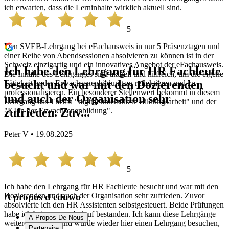
ich erwarten, dass die Lerninhalte wirklich aktuell sind.
5
Den SVEB-Lehrgang bei eFachausweis in nur 5 Präsenztagen und
einer Reihe von Abendsessionen absolvieren zu können ist in der
Schweiz einzigartig und ein innovatives Angebot der eFachausweis.
Ich habe den Lehrgang für HR Fachleute
Die Inhalte des Lehrganges sind aktuell und hilfreich, um die eigene
besucht und war mit den Dozierenden
Tätigkeit in der Erwachsenenbildung zu reflektieren und zu
professionalisieren. Ein besonderer Stellenwert bekommt in diesem
und auch der Organisation sehr
Lehrgang das Thema "digital unterstützte Bildungsarbeit" und der
zufrieden. Zuv...
"KI in der Erwachsenenbildung".
Peter V • 19.08.2025
5
Ich habe den Lehrgang für HR Fachleute besucht und war mit den
Dozierenden und auch der Organisation sehr zufrieden. Zuvor
A propos d'eduwo
absolvierte ich den HR Assistenten selbstgesteuert. Beide Prüfungen
habe ich beim ersten Anlauf bestanden. Ich kann diese Lehrgänge
A Propos De Nous
weiterempfehlen und würde wieder hier einen Lehrgang besuchen,
Partenaire