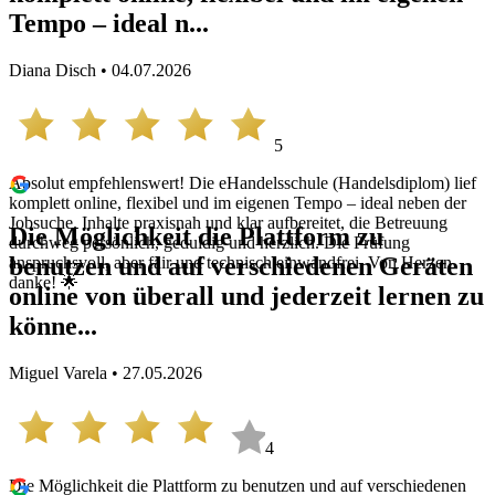
Tempo – ideal n...
Diana Disch • 04.07.2026
5
Absolut empfehlenswert! Die eHandelsschule (Handelsdiplom) lief
komplett online, flexibel und im eigenen Tempo – ideal neben der
Jobsuche. Inhalte praxisnah und klar aufbereitet, die Betreuung
Die Möglichkeit die Plattform zu
durchweg persönlich, geduldig und herzlich. Die Prüfung
benutzen und auf verschiedenen Geräten
anspruchsvoll, aber fair und technisch einwandfrei. Von Herzen
danke! 🌟
online von überall und jederzeit lernen zu
könne...
Miguel Varela • 27.05.2026
4
Die Möglichkeit die Plattform zu benutzen und auf verschiedenen