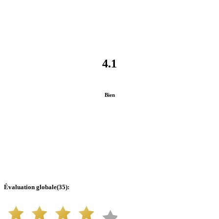
4.1
Bien
Évaluation globale
(
35
):