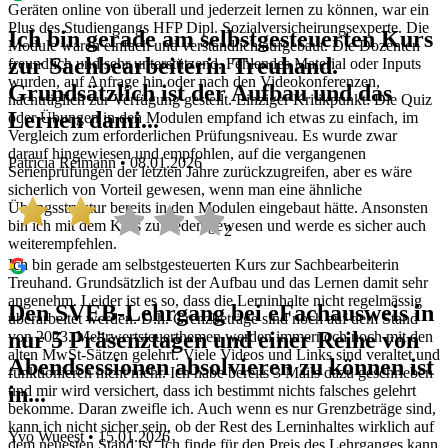
Geräten online von überall und jederzeit lernen zu können, war ein
Plus des Studiengangs HFP Dipl. Sozialversicheirungsexperte. Die
Ich bin gerade am selbstgesteuerten Kurs
Module waren einfach und verständlich aufgebaut. Die Dozenten
zur Sachbearbeiterin Treuhand.
freundlich und sehr unterstützend. Fehlendes Material oder Inputs
wurden, auf Anfrage hin oder nach den Videokonferenzen,
Grundsätzlich ist der Aufbau und das
nachträglich zur Verfügung gestellt. Einziger Kritikpunkt: Die Quiz
Lernen dami...
oder Übungen in den Modulen empfand ich etwas zu einfach, im
Vergleich zum erforderlichen Prüfungsniveau. Es wurde zwar
darauf hingewiesen und empfohlen, auf die vergangenen
Patricia Reimann • 08.01.2026
Serienprüfungen der letzten Jahre zurückzugreifen, aber es wäre
sicherlich von Vorteil gewesen, wenn man eine ähnliche
Übungsstruktur bereits in den Modulen eingebaut hätte. Ansonsten
bin ich mit dem Kurs zufrieden gewesen und werde es sicher auch
2
weiterempfehlen.
Ich bin gerade am selbstgesteuerten Kurs zur Sachbearbeiterin
Treuhand. Grundsätzlich ist der Aufbau und das Lernen damit sehr
angenehm. Leider ist es so, dass die Lerninhalte nicht regelmässig
Den SVEB-Lehrgang bei eFachausweis in
überarbeitet werden. D.h. Grenzbeträge sind noch auf dem Stand
nur 5 Präsenztagen und einer Reihe von
von 2023. Mehrwertsteuerthemen werden immernoch noch mit den
alten MwSt-Sätzen gelehrt. Viele Videos und Links sind veraltet und
Abendsessionen absolvieren zu können ist
funktionieren nicht mehr. Ich habe bereits 3 Mails dazu geschrieben
in...
und mir wird versichert, dass ich bestimmt nichts falsches gelehrt
bekomme. Daran zweifle ich. Auch wenn es nur Grenzbeträge sind,
kann ich nicht sicher sein, ob der Rest des Lerninhaltes wirklich auf
Yvo Wueest • 15.01.2026
dem neuesten Stand ist. Ich finde für den Preis des Lehrganges kann