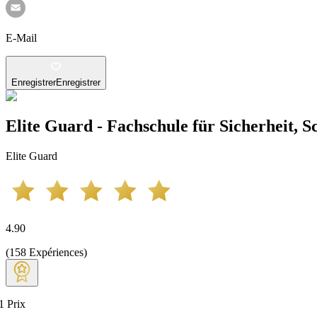
E-Mail
Enregistrer
Enregistrer
Elite Guard - Fachschule für Sicherheit, 
Elite Guard
4.90
(
158
Expériences
)
1
Prix