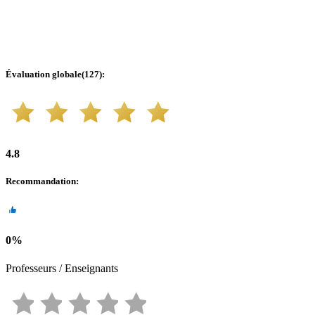
Évaluation globale
(
127
):
4.8
Recommandation
:
0
%
Professeurs / Enseignants