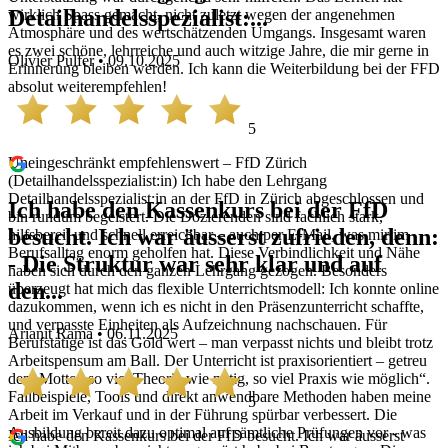
Detailhandelsspezialist:...
wirklich Spass gemacht, nicht zuletzt wegen der angenehmen
Atmosphäre und des wertschätzenden Umgangs. Insgesamt waren
es zwei schöne, lehrreiche und auch witzige Jahre, die mir gerne in
Olivier Pulfer • 09.10.2025
Erinnerung bleiben werden. Ich kann die Weiterbildung bei der FFD
absolut weiterempfehlen!
5
Uneingeschränkt empfehlenswert – FfD Zürich
(Detailhandelsspezialist:in) Ich habe den Lehrgang
Detailhandelsspezialist:in an der FfD in Zürich abgeschlossen und
Ich habe den Kassenkurs bei der FfD
bin rundum begeistert. Die Dozierenden sind fachlich stark,
besucht. Ich war äusserst zufrieden, denn:
hilfsbereit und schnell erreichbar – auch per E-Mail, was mir im
Berufsalltag enorm geholfen hat. Diese Verbindlichkeit und Nähe
- Die Struktur war sehr klar und auf
haben sich durch den ganzen Lehrgang gezogen. Besonders
den...
überzeugt hat mich das flexible Unterrichtsmodell: Ich konnte online
dazukommen, wenn ich es nicht in den Präsenzunterricht schaffte,
und verpasste Einheiten als Aufzeichnung nachschauen. Für
Arianit Rama • 06.11.2025
Berufstätige ist das Gold wert – man verpasst nichts und bleibt trotz
Arbeitspensum am Ball. Der Unterricht ist praxisorientiert – getreu
dem Motto „so viel Theorie wie nötig, so viel Praxis wie möglich“.
Fallbeispiele, Tools und direkt anwendbare Methoden haben meine
5
Arbeit im Verkauf und in der Führung spürbar verbessert. Die
Ausbildung bereit dazu optimal auf sämtliche Prüfungen vor - was
Ich habe den Kassenkurs bei der FfD besucht. Ich war äusserst