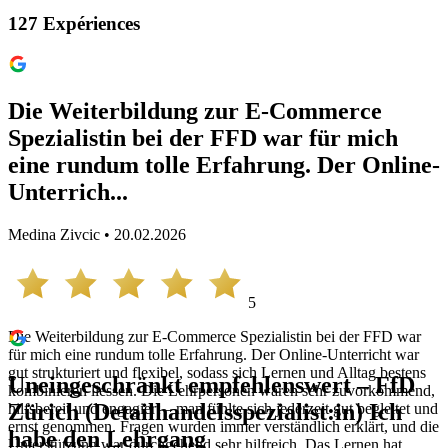
127
Expériences
Die Weiterbildung zur E-Commerce
Spezialistin bei der FFD war für mich
eine rundum tolle Erfahrung. Der Online-
Unterrich...
Medina Zivcic • 20.02.2026
5
Die Weiterbildung zur E-Commerce Spezialistin bei der FFD war
für mich eine rundum tolle Erfahrung. Der Online-Unterricht war
gut strukturiert und flexibel, sodass sich Lernen und Alltag bestens
Uneingeschränkt empfehlenswert – FfD
kombinieren liessen. Die Lehrpersonen waren sehr zuvorkommend,
Zürich (Detailhandelsspezialist:in) Ich
hilfsbereit und engagiert – man fühlte sich jederzeit gut begleitet und
ernst genommen. Fragen wurden immer verständlich erklärt, und die
habe den Lehrgang
Unterstützung war durchgehend sehr hilfreich. Das Lernen hat