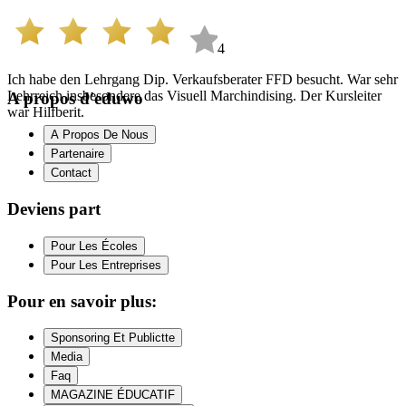
4
Ich habe den Lehrgang Dip. Verkaufsberater FFD besucht. War sehr
Lehrreich insbesondere das Visuell Marchindising. Der Kursleiter
A propos d'eduwo
war Hilfberit.
A Propos De Nous
Partenaire
Contact
Deviens part
Pour Les Écoles
Pour Les Entreprises
Pour en savoir plus:
Sponsoring Et Publictte
Media
Faq
MAGAZINE ÉDUCATIF