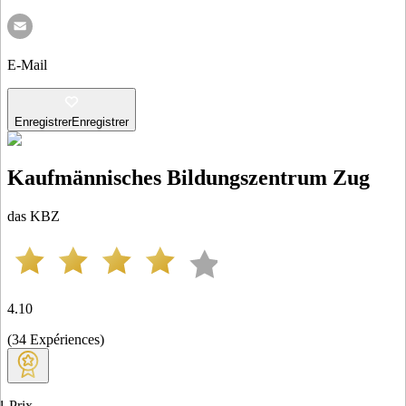
E-Mail
Enregistrer
Enregistrer
Kaufmännisches Bildungszentrum Zug
das KBZ
4.10
(
34
Expériences
)
1
Prix