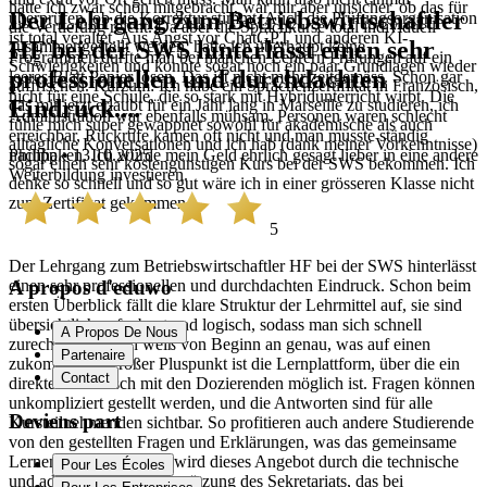
hatte ich zwar schon mitgebracht, war mir aber unsicher, ob das für
Der Lehrgang zum Betriebswirtschaftler
überprüfen, ob die Korrektur stimmt. Auch die Prüfungsorganisation
die Vertiefung reicht. Da aber die Sprachkurse total individuell
ist total veraltet. Aus Angst vor ChatGPT und anderen KI-
HF bei der SWS hinterlässt einen sehr
zusammengestellt werden, hatte ich überhaupt keine
Programmen durfte man bei manchen Lehrern Prüfungen auf ein
Schwierigkeiten und konnte sogar noch ein paar Grundlagen wieder
professionellen und durchdachten
leeres Blatt Papier lösen. Das ist nicht mehr zeitgemäss. Schon gar
auffrischen. Kurzum: Ich habe ein Sprachenzertifikat in Französisch,
nicht für eine Schule, die so stark mit Hybridunterricht wirbt. Die
Eindruck....
das mir jetzt erlaubt für ein Jahr lang in Marseille zu studieren, ich
Administration war ebenfalls mühsam. Personen waren schlecht
fühle mich super gewappnet sowohl für akademische als auch
erreichbar, Rückrufe kamen oft nicht und man musste ständig
alltägliche Konversationen und ich hab (dank meiner Vorkenntnisse)
Philipp • 13.10.2025
nachhaken. Ich würde mein Geld ehrlich gesagt lieber in eine andere
sogar einen sehr kostengünstigen Kurs bei der SWS bekommen. Ich
Weiterbildung investieren.
denke so schnell und so gut wäre ich in einer grösseren Klasse nicht
zum Zertifikat gekommen.
5
Der Lehrgang zum Betriebswirtschaftler HF bei der SWS hinterlässt
einen sehr professionellen und durchdachten Eindruck. Schon beim
A propos d'eduwo
ersten Überblick fällt die klare Struktur der Lehrmittel auf, sie sind
übersichtlich aufgebaut und logisch, sodass man sich schnell
A Propos De Nous
zurechtfindet. Man weiß von Beginn an genau, was auf einen
Partenaire
zukommt. Ein großer Pluspunkt ist die Lernplattform, über die ein
Contact
direkter Austausch mit den Dozierenden möglich ist. Fragen können
unkompliziert gestellt werden, und die Antworten sind für alle
Deviens part
Kursteilnehmenden sichtbar. So profitieren auch andere Studierende
von den gestellten Fragen und Erklärungen, was das gemeinsame
Lernen fördert. Ergänzt wird dieses Angebot durch die technische
Pour Les Écoles
und administrative Unterstützung des Sekretariats, das bei