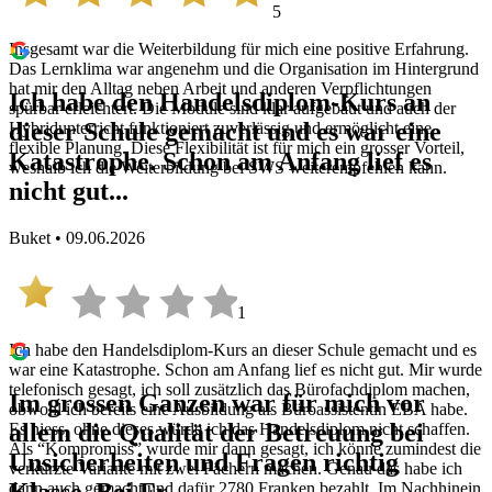
5
Insgesamt war die Weiterbildung für mich eine positive Erfahrung.
Das Lernklima war angenehm und die Organisation im Hintergrund
hat mir den Alltag neben Arbeit und anderen Verpflichtungen
Ich habe den Handelsdiplom-Kurs an
spürbar erleichtert. Die Module sind klar aufgebaut und auch der
dieser Schule gemacht und es war eine
Hybridunterricht funktioniert zuverlässig und ermöglicht eine
flexible Planung. Diese Flexibilität ist für mich ein grosser Vorteil,
Katastrophe. Schon am Anfang lief es
weshalb ich die Weiterbildung bei SWS weiterempfehlen kann.
nicht gut...
Buket • 09.06.2026
1
Ich habe den Handelsdiplom-Kurs an dieser Schule gemacht und es
war eine Katastrophe. Schon am Anfang lief es nicht gut. Mir wurde
telefonisch gesagt, ich soll zusätzlich das Bürofachdiplom machen,
Im grossen Ganzen war für mich vor
obwohl ich bereits eine Ausbildung als Büroassistentin EBA habe.
allem die Qualität der Betreuung bei
Es hiess, ohne dieses würde ich das Handelsdiplom nicht schaffen.
Als “Kompromiss” wurde mir dann gesagt, ich könne zumindest die
Unsicherheiten und Fragen richtig
verkürzte Variante mit zwei Fächern machen. Genau das habe ich
dann auch gemacht und dafür 2780 Franken bezahlt. Im Nachhinein