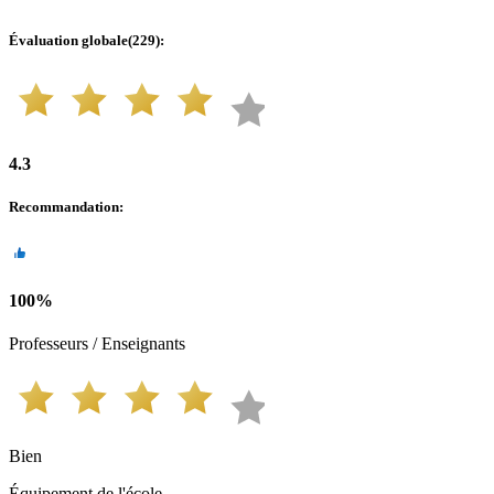
Évaluation globale
(
229
):
4.3
Recommandation
:
100
%
Professeurs / Enseignants
Bien
Équipement de l'école