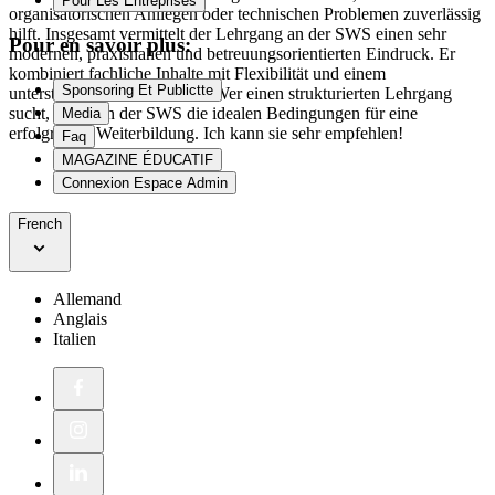
Pour Les Entreprises
organisatorischen Anliegen oder technischen Problemen zuverlässig
hilft. Insgesamt vermittelt der Lehrgang an der SWS einen sehr
Pour en savoir plus:
modernen, praxisnahen und betreuungsorientierten Eindruck. Er
kombiniert fachliche Inhalte mit Flexibilität und einem
Sponsoring Et Publictte
unterstützenden Lernumfeld. Wer einen strukturierten Lehrgang
sucht, findet an der SWS die idealen Bedingungen für eine
Media
erfolgreiche Weiterbildung. Ich kann sie sehr empfehlen!
Faq
MAGAZINE ÉDUCATIF
Connexion Espace Admin
French
Allemand
Anglais
Italien