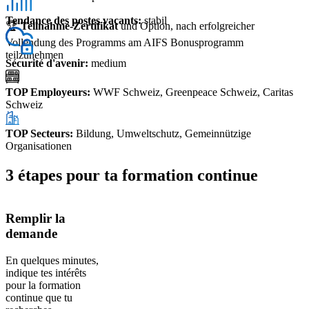
Tendance des postes vacants
:
stabil
🏆
Teilnahme-Zertifikat
und Option, nach erfolgreicher
Vollendung des Programms am AIFS Bonusprogramm
teilzunehmen
Sécurité d'avenir
:
medium
TOP Employeurs
:
WWF Schweiz, Greenpeace Schweiz, Caritas
Schweiz
TOP Secteurs
:
Bildung, Umweltschutz, Gemeinnützige
Organisationen
3 étapes pour ta formation continue
Remplir la
demande
En quelques minutes,
indique tes intérêts
pour la formation
continue que tu