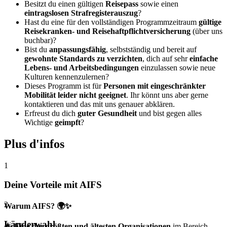
Besitzt du einen gültigen
Reisepass
sowie einen
eintragslosen Strafregisterauszug
?
Hast du eine für den vollständigen Programmzeitraum
gültige
Reisekranken- und Reisehaftpflichtversicherung
(über uns
buchbar)?
Bist du
anpassungsfähig
, selbstständig und bereit auf
gewohnte Standards zu verzichten
, dich auf sehr
einfache
Lebens- und Arbeitsbedingungen
einzulassen sowie neue
Kulturen kennenzulernen?
Dieses Programm ist für
Personen mit eingeschränkter
Mobilität leider nicht geeignet
. Ihr könnt uns aber gerne
kontaktieren und das mit uns genauer abklären.
Erfreust du dich
guter Gesundheit
und bist gegen alles
Wichtige
geimpft
?
Plus d'infos
1
Deine Vorteile mit AIFS
2
Warum AIFS? 🌍✨
Länderwahl
🌟
Eine der größten und ältesten Organisationen
im Bereich