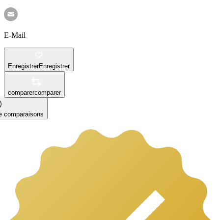
E-Mail
Enregistrer
Enregistrer
comparer
comparer
le comparaisons