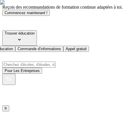
Reçois des recommandations de formation continue adaptées à toi.
Commencez maintenant !
Trouver éducation
ducation
Commande d’informations
Appel gratuit
Pour Les Entreprises
fr