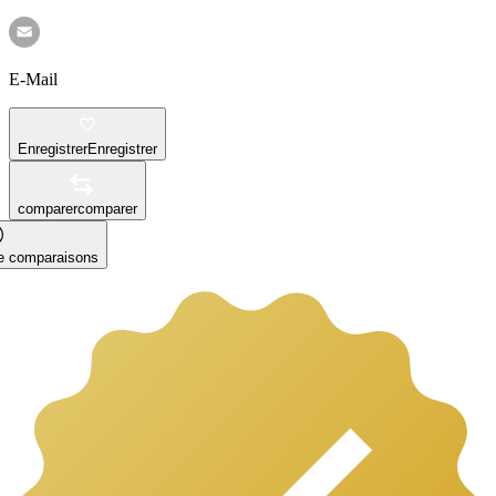
E-Mail
Enregistrer
Enregistrer
comparer
comparer
le comparaisons