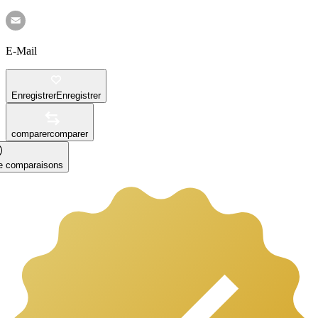
E-Mail
Enregistrer
Enregistrer
comparer
comparer
le comparaisons