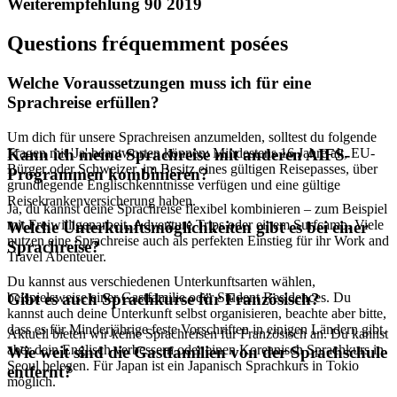
Weiterempfehlung 90 2019
Questions fréquemment posées
Welche Voraussetzungen muss ich für eine
Sprachreise erfüllen?
Um dich für unsere Sprachreisen anzumelden, solltest du folgende
Fragen mit 'Ja' beantworten können: Mindestens 16 Jahre alt, EU-
Kann ich meine Sprachreise mit anderen AIFS-
Bürger oder Schweizer, im Besitz eines gültigen Reisepasses, über
Programmen kombinieren?
grundlegende Englischkenntnisse verfügen und eine gültige
Reisekrankenversicherung haben.
Ja, du kannst deine Sprachreise flexibel kombinieren – zum Beispiel
mit Freiwilligenarbeit, Adventure Trips oder einem Surfcamp. Viele
Welche Unterkunftsmöglichkeiten gibt es bei einer
nutzen eine Sprachreise auch als perfekten Einstieg für ihr Work and
Sprachreise?
Travel Abenteuer.
Du kannst aus verschiedenen Unterkunftsarten wählen,
beispielsweise einer Gastfamilie oder Student Residences. Du
Gibt es auch Sprachkurse für Französisch?
kannst auch deine Unterkunft selbst organisieren, beachte aber bitte,
dass es für Minderjährige feste Vorschriften in einigen Ländern gibt.
Aktuell bieten wir keine Sprachreisen für Französisch an. Du kannst
aber dein Englisch verbessern oder einen Koreanisch Sprachkurs in
Wie weit sind die Gastfamilien von der Sprachschule
Seoul belegen. Für Japan ist ein Japanisch Sprachkurs in Tokio
entfernt?
möglich.