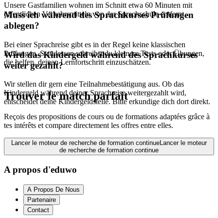
Unsere Gastfamilien wohnen im Schnitt etwa 60 Minuten mit
öffentlichen Verkehrsmitteln von der Sprachschule entfernt.
Muss ich während des Sprachkurses Prüfungen
ablegen?
Bei einer Sprachreise gibt es in der Regel keine klassischen
Prüfungen. Stattdessen schreibst du kleinere Tests oder Übungen,
Wird das Kindergeld während des Sprachkurses
die helfen, deinen Lernfortschritt einzuschätzen.
weiter gezahlt?
Wir stellen dir gern eine Teilnahmebestätigung aus. Ob das
Kindergeld während deiner Sprachreise weitergezahlt wird,
Trouver le match parfait
entscheidet deine Kindergeldstelle. Bitte erkundige dich dort direkt.
Reçois des propositions de cours ou de formations adaptées grâce à
tes intérêts et compare directement les offres entre elles.
Lancer le moteur de recherche de formation continue
Lancer le moteur
de recherche de formation continue
A propos d'eduwo
A Propos De Nous
Partenaire
Contact