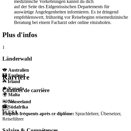
medizinische Vorkehrungen kannst du dich
auf der Seite des Eidgenössischen Departements für
auswärtige Angelegenheiten informieren. Es ist dringend
empfehlenswert, frühzeitig vor Reisebeginn reisemedizinische
Beratung bei einem Facharzt oder online einzuholen.
Plus d'infos
1
Länderwahl
🐨
Australien
🏰
England
Karriere
☘️
Irland
🍁
Kanada
Chances de carrière
🌍
Malta
HIGH
🦘
Neuseeland
🐘
Südafrika
🗽
USA
Emplois fréquents après ce diplôme
:
Sprachlehrer, Übersetzer,
Reiseführer
Salaire & Compétences