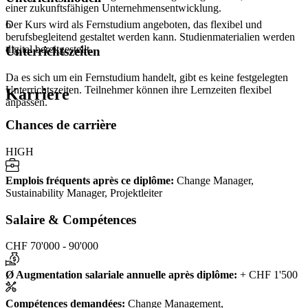
einer zukunftsfähigen Unternehmensentwicklung.
Der Kurs wird als Fernstudium angeboten, das flexibel und
6
berufsbegleitend gestaltet werden kann. Studienmaterialien werden
digital bereitgestellt.
Unterrichtszeiten
Da es sich um ein Fernstudium handelt, gibt es keine festgelegten
Unterrichtszeiten. Teilnehmer können ihre Lernzeiten flexibel
Karriere
anpassen.
Chances de carrière
HIGH
Emplois fréquents après ce diplôme
:
Change Manager,
Sustainability Manager, Projektleiter
Salaire & Compétences
CHF 70'000 - 90'000
Ø Augmentation salariale annuelle après diplôme
:
+ CHF 1'500
Compétences demandées
:
Change Management,