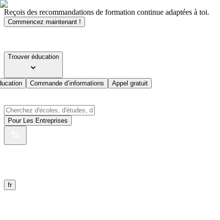
Reçois des recommandations de formation continue adaptées à toi.
Commencez maintenant !
Trouver éducation
ducation
Commande d’informations
Appel gratuit
Pour Les Entreprises
fr