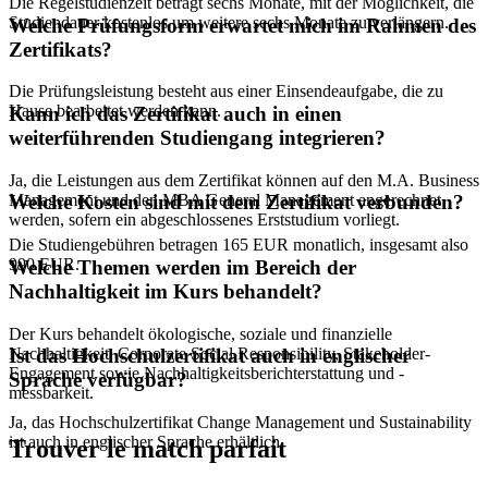
Die Regelstudienzeit beträgt sechs Monate, mit der Möglichkeit, die
Studiendauer kostenlos um weitere sechs Monate zu verlängern.
Welche Prüfungsform erwartet mich im Rahmen des
Zertifikats?
Die Prüfungsleistung besteht aus einer Einsendeaufgabe, die zu
Hause bearbeitet werden kann.
Kann ich das Zertifikat auch in einen
weiterführenden Studiengang integrieren?
Ja, die Leistungen aus dem Zertifikat können auf den M.A. Business
Management und den MBA General Management angerechnet
Welche Kosten sind mit dem Zertifikat verbunden?
werden, sofern ein abgeschlossenes Erststudium vorliegt.
Die Studiengebühren betragen 165 EUR monatlich, insgesamt also
990 EUR.
Welche Themen werden im Bereich der
Nachhaltigkeit im Kurs behandelt?
Der Kurs behandelt ökologische, soziale und finanzielle
Nachhaltigkeit, Corporate Social Responsibility, Stakeholder-
Ist das Hochschulzertifikat auch in englischer
Engagement sowie Nachhaltigkeitsberichterstattung und -
Sprache verfügbar?
messbarkeit.
Ja, das Hochschulzertifikat Change Management und Sustainability
ist auch in englischer Sprache erhältlich.
Trouver le match parfait