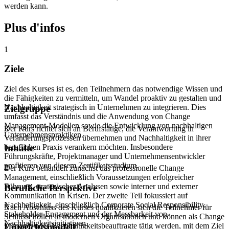
werden kann.
Plus d'infos
1
Ziele
Ziel des Kurses ist es, den Teilnehmern das notwendige Wissen und
2
die Fähigkeiten zu vermitteln, um Wandel proaktiv zu gestalten und
Nachhaltigkeit strategisch in Unternehmen zu integrieren. Dies
Zielgruppe
umfasst das Verständnis und die Anwendung von Change
Management-Modellen sowie die Entwicklung von nachhaltigen
Der Kurs richtet sich an Berufstätige, die Verantwortung in
3
Unternehmenspraktiken.
Veränderungsprozessen übernehmen und Nachhaltigkeit in ihrer
beruflichen Praxis verankern möchten. Insbesondere
Inhalte
Führungskräfte, Projektmanager und Unternehmensentwickler
profitieren von diesem Zertifikatsstudium.
Der Kurs behandelt zunächst das professionelle Change
4
Management, einschließlich Voraussetzungen erfolgreicher
Führung, strategischer Analysen sowie interner und externer
Berufliche Perspektive
Kommunikation in Krisen. Der zweite Teil fokussiert auf
Nachhaltigkeit, einschließlich Corporate Social Responsibility,
Nach Abschluss des Kurses qualifizieren sich die Teilnehmer für
5
Stakeholder-Engagement und der Messbarkeit von
Schlüsselrollen in modernen Organisationen und können als Change
Nachhaltigkeitsinitiativen.
Manager oder Nachhaltigkeitsbeauftragte tätig werden, mit dem Ziel
Unterichtsmodell