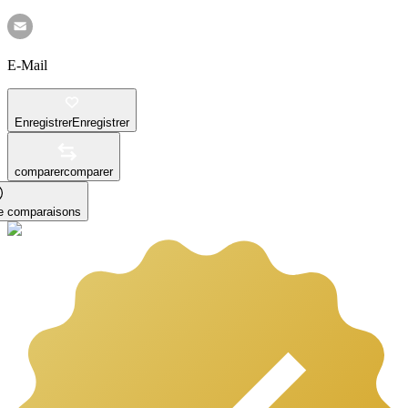
E-Mail
Enregistrer
Enregistrer
comparer
comparer
le comparaisons