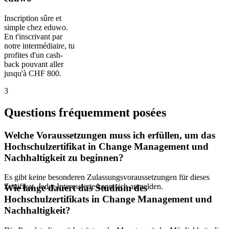
Inscription sûre et
simple chez eduwo.
En t'inscrivant par
notre intermédiaire, tu
profites d'un cash-
back pouvant aller
jusqu'à CHF 800.
3
Questions fréquemment posées
Welche Voraussetzungen muss ich erfüllen, um das
Hochschulzertifikat in Change Management und
Nachhaltigkeit zu beginnen?
Es gibt keine besonderen Zulassungsvoraussetzungen für dieses
Zertifikat. Jeder Interessierte kann sich anmelden.
Wie lange dauert das Studium des
Hochschulzertifikats in Change Management und
Nachhaltigkeit?