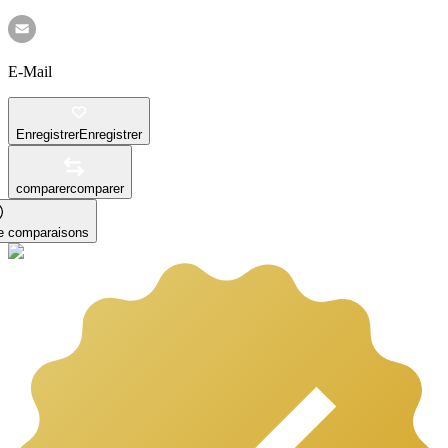
E-Mail
Enregistrer
Enregistrer
comparer
comparer
le comparaisons