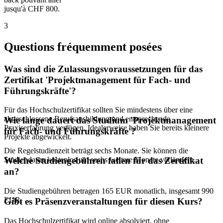
jusqu'à CHF 800.
3
Questions fréquemment posées
Was sind die Zulassungsvoraussetzungen für das
Zertifikat 'Projektmanagement für Fach- und
Führungskräfte'?
Für das Hochschulzertifikat sollten Sie mindestens über eine
abgeschlossene Berufsausbildung und entsprechende
Wie lange dauert das Studium 'Projektmanagement
Praxiserfahrung verfügen. Idealerweise haben Sie bereits kleinere
für Fach- und Führungskräfte'?
Projekte abgewickelt.
Die Regelstudienzeit beträgt sechs Monate. Sie können die
Studiendauer kostenlos um sechs weitere Monate verlängern.
Welche Studiengebühren fallen für das Zertifikat
an?
Die Studiengebühren betragen 165 EUR monatlich, insgesamt 990
EUR.
Gibt es Präsenzveranstaltungen für diesen Kurs?
Das Hochschulzertifikat wird online absolviert, ohne