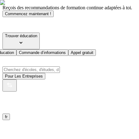
Reçois des recommandations de formation continue adaptées à toi.
Commencez maintenant !
Trouver éducation
ducation
Commande d’informations
Appel gratuit
Pour Les Entreprises
fr