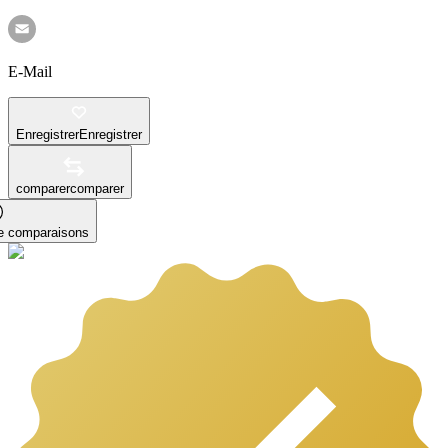
E-Mail
Enregistrer
Enregistrer
comparer
comparer
le comparaisons