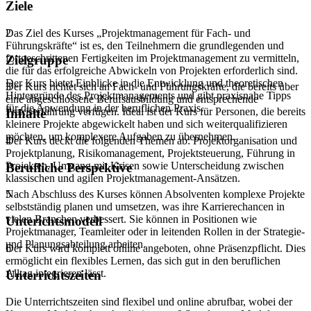
Ziele
Das Ziel des Kurses „Projektmanagement für Fach- und
2
Führungskräfte“ ist es, den Teilnehmern die grundlegenden und
fortgeschrittenen Fertigkeiten im Projektmanagement zu vermitteln,
Zielgruppe
die für das erfolgreiche Abwickeln von Projekten erforderlich sind.
Der Kurs bietet Einblicke in die Entwicklung und theoretischen
Der Kurs richtet sich an Fach- und Führungskräfte, die bereits über
3
Hintergründe des Projektmanagements und gibt praxisnahe Tipps
eine abgeschlossene Berufsausbildung und entsprechende
für die Anwendung in der beruflichen Praxis.
Praxiserfahrung verfügen. Ideal ist der Kurs für Personen, die bereits
Inhalte
kleinere Projekte abgewickelt haben und sich weiterqualifizieren
möchten, um komplexere Aufgaben zu übernehmen.
Der Kurs deckt die folgenden Themen ab: Projektorganisation und
4
Projektplanung, Risikomanagement, Projektsteuerung, Führung in
Projekten, Umgang mit Krisen sowie Unterscheidung zwischen
Berufliche Perspektive
klassischen und agilen Projektmanagement-Ansätzen.
Nach Abschluss des Kurses können Absolventen komplexe Projekte
5
selbstständig planen und umsetzen, was ihre Karrierechancen in
vielen Branchen verbessert. Sie können in Positionen wie
Unterichtsmodell
Projektmanager, Teamleiter oder in leitenden Rollen in der Strategie-
und Planungsabteilung arbeiten.
Der Kurs wird komplett online angeboten, ohne Präsenzpflicht. Dies
6
ermöglicht ein flexibles Lernen, das sich gut in den beruflichen
Alltag integrieren lässt.
Unterrichtszeiten
Die Unterrichtszeiten sind flexibel und online abrufbar, wobei der