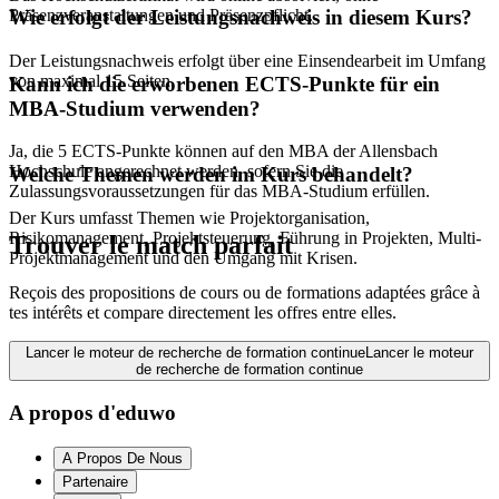
Präsenzveranstaltungen und Präsenzpflicht.
Wie erfolgt der Leistungsnachweis in diesem Kurs?
Der Leistungsnachweis erfolgt über eine Einsendearbeit im Umfang
von maximal 15 Seiten.
Kann ich die erworbenen ECTS-Punkte für ein
MBA-Studium verwenden?
Ja, die 5 ECTS-Punkte können auf den MBA der Allensbach
Hochschule angerechnet werden, sofern Sie die
Welche Themen werden im Kurs behandelt?
Zulassungsvoraussetzungen für das MBA-Studium erfüllen.
Der Kurs umfasst Themen wie Projektorganisation,
Risikomanagement, Projektsteuerung, Führung in Projekten, Multi-
Trouver le match parfait
Projektmanagement und den Umgang mit Krisen.
Reçois des propositions de cours ou de formations adaptées grâce à
tes intérêts et compare directement les offres entre elles.
Lancer le moteur de recherche de formation continue
Lancer le moteur
de recherche de formation continue
A propos d'eduwo
A Propos De Nous
Partenaire