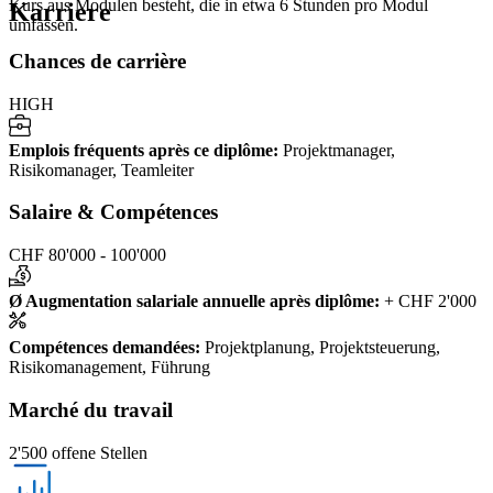
Kurs aus Modulen besteht, die in etwa 6 Stunden pro Modul
Karriere
umfassen.
Chances de carrière
HIGH
Emplois fréquents après ce diplôme
:
Projektmanager,
Risikomanager, Teamleiter
Salaire & Compétences
CHF 80'000 - 100'000
Ø Augmentation salariale annuelle après diplôme
:
+ CHF 2'000
Compétences demandées
:
Projektplanung, Projektsteuerung,
Risikomanagement, Führung
Marché du travail
2'500 offene Stellen