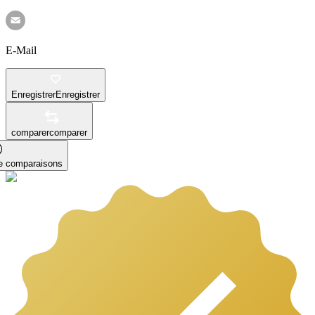
E-Mail
Enregistrer
Enregistrer
comparer
comparer
le comparaisons