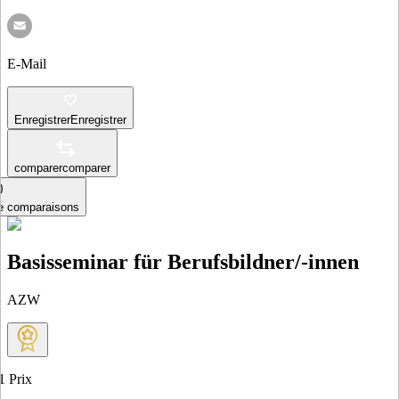
E-Mail
Enregistrer
Enregistrer
comparer
comparer
le comparaisons
Basisseminar für Berufsbildner/-innen
AZW
1
Prix