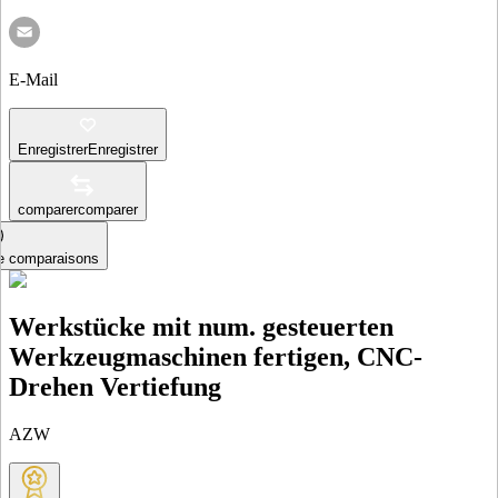
E-Mail
Enregistrer
Enregistrer
comparer
comparer
le comparaisons
Werkstücke mit num. gesteuerten
Werkzeugmaschinen fertigen, CNC-
Drehen Vertiefung
AZW