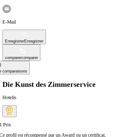
E-Mail
Enregistrer
Enregistrer
comparer
comparer
le comparaisons
Die Kunst des Zimmerservice
Hotelis
1
Prix
Ce profil est récompensé par un Award ou un certificat.