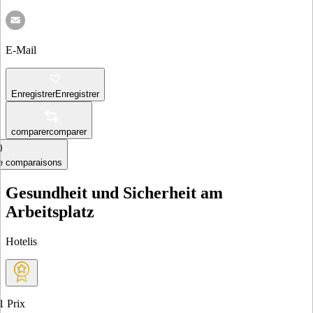
E-Mail
Enregistrer
Enregistrer
comparer
comparer
le comparaisons
Gesundheit und Sicherheit am
Arbeitsplatz
Hotelis
1
Prix