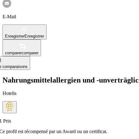
E-Mail
Enregistrer
Enregistrer
comparer
comparer
le comparaisons
Nahrungsmittelallergien und -unverträglic
Hotelis
1
Prix
Ce profil est récompensé par un Award ou un certificat.