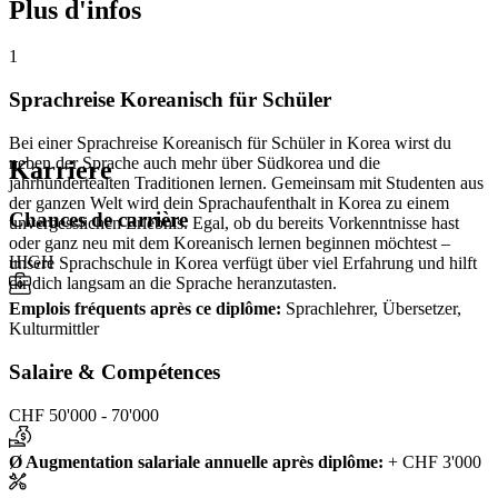
Plus d'infos
1
Sprachreise Koreanisch für Schüler
Bei einer Sprachreise Koreanisch für Schüler in Korea wirst du
neben der Sprache auch mehr über Südkorea und die
Karriere
jahrhundertealten Traditionen lernen. Gemeinsam mit Studenten aus
der ganzen Welt wird dein Sprachaufenthalt in Korea zu einem
Chances de carrière
unvergesslichen Erlebnis. Egal, ob du bereits Vorkenntnisse hast
oder ganz neu mit dem Koreanisch lernen beginnen möchtest –
HIGH
unsere Sprachschule in Korea verfügt über viel Erfahrung und hilft
dir dich langsam an die Sprache heranzutasten.
Emplois fréquents après ce diplôme
:
Sprachlehrer, Übersetzer,
Kulturmittler
Salaire & Compétences
CHF 50'000 - 70'000
Ø Augmentation salariale annuelle après diplôme
:
+ CHF 3'000