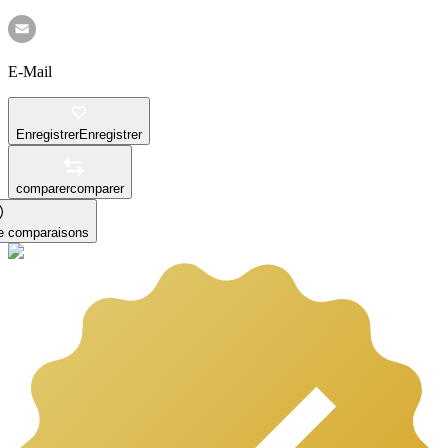
E-Mail
Enregistrer
Enregistrer
comparer
comparer
le comparaisons