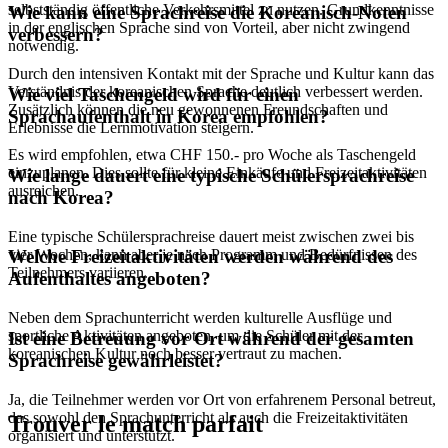
selbstständig öffentliche Verkehrsmittel zu nutzen. Grundkenntnisse
Wie kann eine Sprachreise die Koreanisch-Noten
in der englischen Sprache sind von Vorteil, aber nicht zwingend
verbessern?
notwendig.
Durch den intensiven Kontakt mit der Sprache und Kultur kann das
Verständnis der koreanischen Sprache deutlich verbessert werden.
Wie viel Taschengeld wird für einen
Zusätzlich können die neu gewonnenen Freundschaften und
Sprachaufenthalt in Korea empfohlen?
Erlebnisse die Lernmotivation steigern.
Es wird empfohlen, etwa CHF 150.- pro Woche als Taschengeld
einzuplanen. Dies sollte für kleine Einkäufe und Freizeitaktivitäten
Wie lange dauert eine typische Schülersprachreise
ausreichen.
nach Korea?
Eine typische Schülersprachreise dauert meist zwischen zwei bis
vier Wochen, kann aber je nach Programm und Bedürfnissen des
Welche Freizeitaktivitäten werden während des
Teilnehmers variieren.
Aufenthaltes angeboten?
Neben dem Sprachunterricht werden kulturelle Ausflüge und
sportliche Aktivitäten angeboten, um die Schüler mit der
Ist eine Betreuung vor Ort während der gesamten
koreanischen Kultur noch besser vertraut zu machen.
Sprachreise gewährleistet?
Ja, die Teilnehmer werden vor Ort von erfahrenem Personal betreut,
das sowohl den Sprachunterricht als auch die Freizeitaktivitäten
Trouver le match parfait
organisiert und unterstützt.