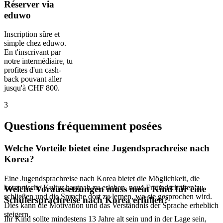
Réserver via
eduwo
Inscription sûre et
simple chez eduwo.
En t'inscrivant par
notre intermédiaire, tu
profites d'un cash-
back pouvant aller
jusqu'à CHF 800.
3
Questions fréquemment posées
Welche Vorteile bietet eine Jugendsprachreise nach
Korea?
Eine Jugendsprachreise nach Korea bietet die Möglichkeit, die
koreanische Kultur hautnah zu erleben, neue Freundschaften zu
Welche Voraussetzungen muss mein Kind für eine
schließen und die Sprache dort zu lernen, wo sie gesprochen wird.
Schülersprachreise nach Korea erfüllen?
Dies kann die Motivation und das Verständnis der Sprache erheblich
steigern.
Ihr Kind sollte mindestens 13 Jahre alt sein und in der Lage sein,