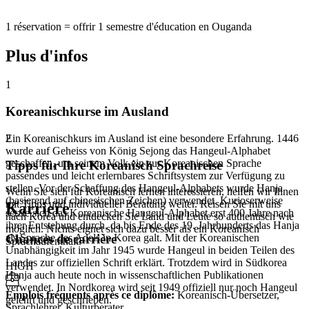
1 réservation = offrir 1 semestre d'éducation en Ouganda
Plus d'infos
1
Koreanischkurse im Ausland
Ein Koreanischkurs im Ausland ist eine besondere Erfahrung. 1446
2
wurde auf Geheiss von König Sejong das Hangeul-Alphabet
geschaffen, um seinem Volk ein zur Koreanischen Sprache
Tipps für Ihre Koreanisch Sprachreise
passendes und leicht erlernbares Schriftsystem zur Verfügung zu
stellen. Vor der Schaffung des Hangeul-Alphabets wurde Hanja
Wenn Sie sich für Koreanisch lernen interessieren, helfen wir Ihnen
(basierend auf chinesischen Zeichen) verwendet. Kurioserweise
mit Tipps und individueller Beratung weiter. Reisen Sie mit uns
Karriere
setzte sich das Koreanische Hangeul-Alphabet erst 400 Jahre nach
nach Korea und entdecken Sie Land und Leute so authentisch wie
ihrer Entstehung durch, da bis Ende des 19. Jahrhunderts das Hanja
möglich. Nichts eignet sich dazu besser als ein Koreanisch
als Sprache des Adels in Korea galt. Mit der Koreanischen
Chances de carrière
Sprachaufenthalt.
Unabhängigkeit im Jahr 1945 wurde Hangeul in beiden Teilen des
Landes zur offiziellen Schrift erklärt. Trotzdem wird in Südkorea
HIGH
Hanja auch heute noch in wissenschaftlichen Publikationen
verwendet. In Nordkorea wird seit 1949 offiziell nur noch Hangeul
Emplois fréquents après ce diplôme
:
Koreanisch-Übersetzer,
gelehrt und geschrieben.
Sprachlehrer, Kulturberater