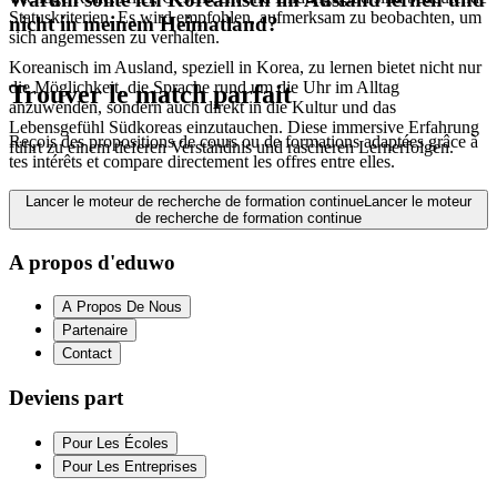
Statuskriterien. Es wird empfohlen, aufmerksam zu beobachten, um
nicht in meinem Heimatland?
sich angemessen zu verhalten.
Koreanisch im Ausland, speziell in Korea, zu lernen bietet nicht nur
die Möglichkeit, die Sprache rund um die Uhr im Alltag
Trouver le match parfait
anzuwenden, sondern auch direkt in die Kultur und das
Lebensgefühl Südkoreas einzutauchen. Diese immersive Erfahrung
Reçois des propositions de cours ou de formations adaptées grâce à
führt zu einem tieferen Verständnis und rascheren Lernerfolgen.
tes intérêts et compare directement les offres entre elles.
Lancer le moteur de recherche de formation continue
Lancer le moteur
de recherche de formation continue
A propos d'eduwo
A Propos De Nous
Partenaire
Contact
Deviens part
Pour Les Écoles
Pour Les Entreprises