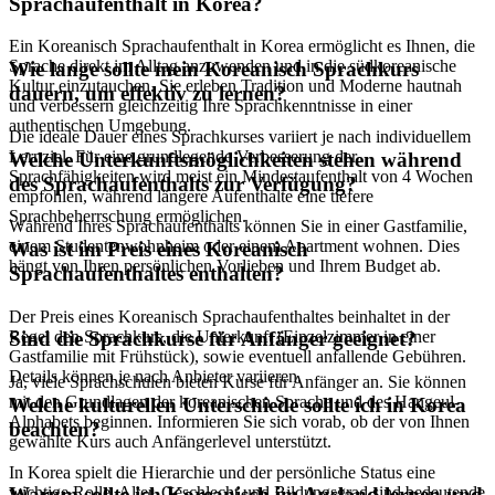
Sprachaufenthalt in Korea?
Ein Koreanisch Sprachaufenthalt in Korea ermöglicht es Ihnen, die
Sprache direkt im Alltag anzuwenden und in die südkoreanische
Wie lange sollte mein Koreanisch Sprachkurs
Kultur einzutauchen. Sie erleben Tradition und Moderne hautnah
dauern, um effektiv zu lernen?
und verbessern gleichzeitig Ihre Sprachkenntnisse in einer
authentischen Umgebung.
Die ideale Dauer eines Sprachkurses variiert je nach individuellem
Lernziel. Für eine grundlegende Verbesserung der
Welche Unterkunftsmöglichkeiten stehen während
Sprachfähigkeiten wird meist ein Mindestaufenthalt von 4 Wochen
des Sprachaufenthalts zur Verfügung?
empfohlen, während längere Aufenthalte eine tiefere
Sprachbeherrschung ermöglichen.
Während Ihres Sprachaufenthalts können Sie in einer Gastfamilie,
einem Studentenwohnheim oder einem Apartment wohnen. Dies
Was ist im Preis eines Koreanisch
hängt von Ihren persönlichen Vorlieben und Ihrem Budget ab.
Sprachaufenthaltes enthalten?
Der Preis eines Koreanisch Sprachaufenthaltes beinhaltet in der
Regel den Sprachkurs, die Unterkunft (Einzelzimmer in einer
Sind die Sprachkurse für Anfänger geeignet?
Gastfamilie mit Frühstück), sowie eventuell anfallende Gebühren.
Details können je nach Anbieter variieren.
Ja, viele Sprachschulen bieten Kurse für Anfänger an. Sie können
mit den Grundlagen der koreanischen Sprache und des Hangeul-
Welche kulturellen Unterschiede sollte ich in Korea
Alphabets beginnen. Informieren Sie sich vorab, ob der von Ihnen
beachten?
gewählte Kurs auch Anfängerlevel unterstützt.
In Korea spielt die Hierarchie und der persönliche Status eine
wichtige Rolle. Alter, Geschlecht und Bildungsgrad sind bedeutende
Warum sollte ich Koreanisch im Ausland lernen und