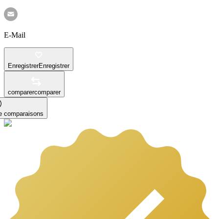
E-Mail
Enregistrer
Enregistrer
comparer
comparer
le comparaisons