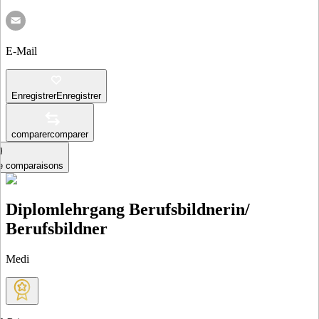
E-Mail
Enregistrer
Enregistrer
comparer
comparer
le comparaisons
Diplomlehrgang Berufsbildnerin/
Berufsbildner
Medi