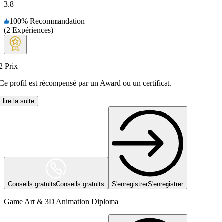
3.8
100
%
Recommandation
(
2
Expériences
)
2
Prix
Ce profil est récompensé par un Award ou un certificat.
lire la suite
Conseils gratuits
Conseils gratuits
S'enregistrer
S'enregistrer
Game Art & 3D Animation Diploma