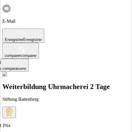
E-Mail
Enregistrer
Enregistrer
comparer
comparer
le comparaisons
Weiterbildung Uhrmacherei 2 Tage
Stiftung Battenberg
1
Prix