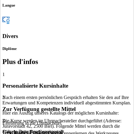
Langue
Divers
Diplôme
Plus d'infos
1
Personalisierte Kursinhalte
Nach einem ersten persönlichen Gespräch erhalten Sie den auf Ihre
2
Erwartungen und Kompetenzen individuell abgestimmten Kursplan.
Zur Verfügung gestellte Mittel
Hier ein Auszug unseres Katalogs der möglichen Kursinhalte:
Die Kurse werden im Uhrmacheratelier durchgeführt (Adresse:
3
Einführung in die Uhrmacherei
Juravorstadt 42, 2500 Biel). Folgende Mittel werden durch die
Stiftung Battenberg bereitgestellt.
Geschultes Fachpersonal
Einfache Übungen zum Kennenlernen des Werkzeuges