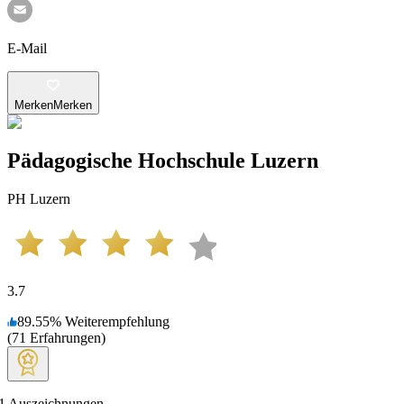
E-Mail
Merken
Merken
Pädagogische Hochschule Luzern
PH Luzern
3.7
89.55
%
Weiterempfehlung
(
71
Erfahrungen
)
1
Auszeichnungen