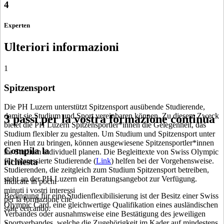
4
Experten
Ulteriori informazioni
1
Spitzensport
Die PH Luzern unterstützt Spitzensport ausübende Studierende,
damit sie Studium und Sport vereinbaren können. Zu diesem Zweck
3 passi per la vostra formazione continua
bietet die PH Luzern Spitzensportler*innen die Gelegenheit, das
Studium flexibler zu gestalten. Um Studium und Spitzensport unter
einen Hut zu bringen, können ausgewiesene Spitzensportler*innen
Compila la
ihr Studium individuell planen. Die Begleittexte von Swiss Olympic
richiesta
für interessierte Studierende (
Link
) helfen bei der Vorgehensweise.
Studierenden, die zeitgleich zum Studium Spitzensport betreiben,
steht an der PH Luzern ein Beratungsangebot zur Verfügung.
Indicate in pochi
minuti i vostri interessi
Bedingung für eine Studienflexibilisierung ist der Besitz einer Swiss
per la formazione che
Olympic Card, eine gleichwertige Qualifikation eines ausländischen
state cercando.
Verbandes oder ausnahmsweise eine Bestätigung des jeweiligen
Sportverbandes, welche die Zugehörigkeit im Kader auf mindestens