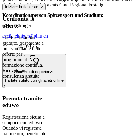
1
Stufe Swiss Olympic Talents Card Regional bestätigt.
Iniziare la richiesta ->
Koordinationsperson Spitzensport und Studium:
Confronta le
offerte
Cécile Elmiger
cecile.elmiger@phlu.ch
Confronto online
gratuito, trasparente e
+41 41 203 00 25
non vincolante delle
offerte per i
programmi di
formazione continua.
Ricevete una
Scambio di esperienze
consulenza gratuita.
Parlate subito con gli atleti online
2
Prenota tramite
eduwo
Registrazione sicura e
semplice con eduwo.
Quando vi registrate
tramite noi, beneficiate