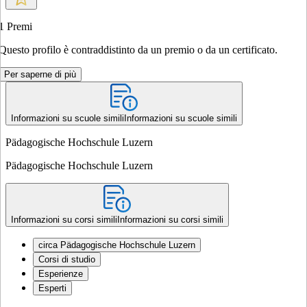
1
Premi
Questo profilo è contraddistinto da un premio o da un certificato.
Per saperne di più
Informazioni su scuole simili
Informazioni su scuole simili
Pädagogische Hochschule Luzern
Pädagogische Hochschule Luzern
Informazioni su corsi simili
Informazioni su corsi simili
circa Pädagogische Hochschule Luzern
Corsi di studio
Esperienze
Esperti