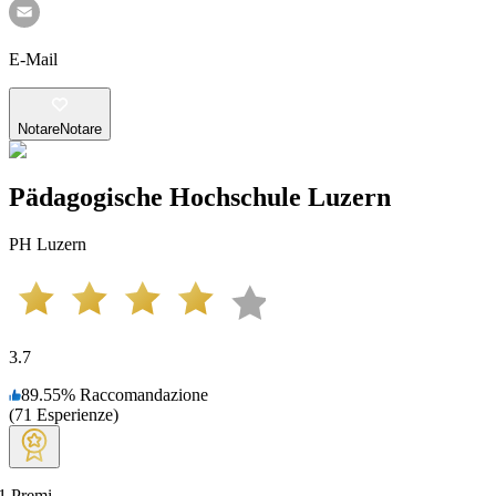
E-Mail
Notare
Notare
Pädagogische Hochschule Luzern
PH Luzern
3.7
89.55
%
Raccomandazione
(
71
Esperienze
)
1
Premi