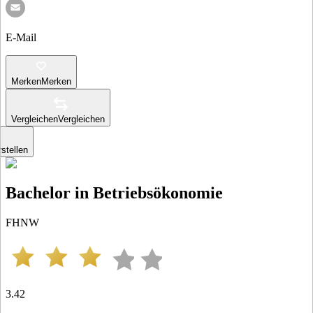
E-Mail
Merken
Merken
Vergleichen
Vergleichen
stellen
Bachelor in Betriebsökonomie
FHNW
3.42