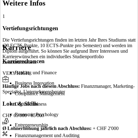
Weitere Infos
1
Vertiefungsrichtungen
Die Vertiefungsrichtungen finden im letzten Jahr Ihres Studiums statt
(20 ECTS-Punkte, 10 ECTS-Punkte pro Semester) und werden im
Karriere
Diplom aufgeführt. So können Sie aufgrund Ihrer Interessen und
Karrierewünschen ein individuelles Studienportfolio
Karrierechancen
zusammenstellen.
Banking und Finance
VERY HIGH
Business Innovation
Häufige Jobs nach diesem Abschluss
:
Finanzmanager, Marketing-
Spezialist, Unternehmensberater
Compliance Management
Lohn & Skills
Digital Business
Economic Psychology
CHF 65'000 - 85'000
Entrepreneurship
Ø Lohnerhöhung jährlich nach Abschluss
:
+ CHF 2'000
Finanzmanagement und Auditing