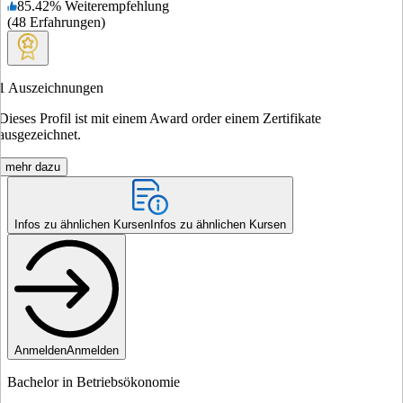
85.42
%
Weiterempfehlung
(
48
Erfahrungen
)
1
Auszeichnungen
Dieses Profil ist mit einem Award order einem Zertifikate
ausgezeichnet.
mehr dazu
Infos zu ähnlichen Kursen
Infos zu ähnlichen Kursen
Anmelden
Anmelden
Bachelor in Betriebsökonomie