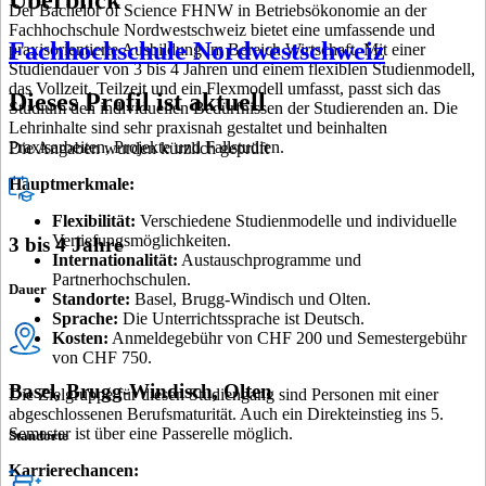
Überblick
Der Bachelor of Science FHNW in Betriebsökonomie an der
Fachhochschule Nordwestschweiz bietet eine umfassende und
Fachhochschule Nordwestschweiz
praxisorientierte Ausbildung im Bereich Wirtschaft. Mit einer
Studiendauer von 3 bis 4 Jahren und einem flexiblen Studienmodell,
das Vollzeit, Teilzeit und ein Flexmodell umfasst, passt sich das
Dieses Profil ist aktuell
Studium den individuellen Bedürfnissen der Studierenden an. Die
Lehrinhalte sind sehr praxisnah gestaltet und beinhalten
Praxisarbeiten, Projekte und Fallstudien.
Die Angaben wurden kürzlich geprüft
Hauptmerkmale:
Flexibilität:
Verschiedene Studienmodelle und individuelle
Vertiefungsmöglichkeiten.
3 bis 4 Jahre
Internationalität:
Austauschprogramme und
Partnerhochschulen.
Dauer
Standorte:
Basel, Brugg-Windisch und Olten.
Sprache:
Die Unterrichtssprache ist Deutsch.
Kosten:
Anmeldegebühr von CHF 200 und Semestergebühr
von CHF 750.
Basel, Brugg-Windisch, Olten
Die Zielgruppe für diesen Studiengang sind Personen mit einer
abgeschlossenen Berufsmaturität. Auch ein Direkteinstieg ins 5.
Semester ist über eine Passerelle möglich.
Standorte
Karrierechancen: