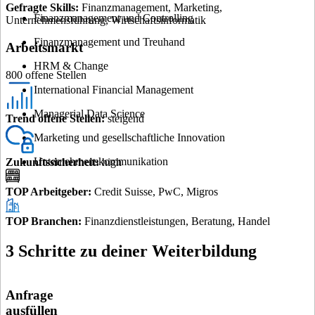
Gefragte Skills
:
Finanzmanagement, Marketing,
Finanzmanagement und Controlling
Unternehmensführung, Wirtschaftsinformatik
Finanzmanagement und Treuhand
Arbeitsmarkt
HRM & Change
800 offene Stellen
International Financial Management
Managerial Data Science
Trend offene Stellen
:
steigend
Marketing und gesellschaftliche Innovation
Unternehmens­kommunikation
Zukunftssicherheit
:
high
TOP Arbeitgeber
:
Credit Suisse, PwC, Migros
TOP Branchen
:
Finanzdienstleistungen, Beratung, Handel
3 Schritte zu deiner Weiterbildung
Anfrage
ausfüllen