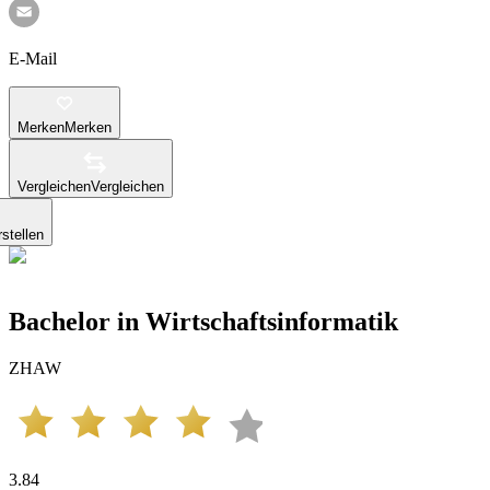
E-Mail
Merken
Merken
Vergleichen
Vergleichen
stellen
Bachelor in Wirtschaftsinformatik
ZHAW
3.84