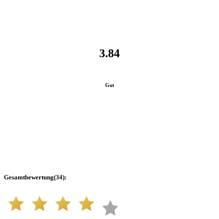
3.84
Gut
Gesamtbewertung
(
34
):