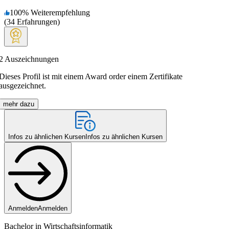
100
%
Weiterempfehlung
(
34
Erfahrungen
)
2
Auszeichnungen
Dieses Profil ist mit einem Award order einem Zertifikate
ausgezeichnet.
mehr dazu
Infos zu ähnlichen Kursen
Infos zu ähnlichen Kursen
Anmelden
Anmelden
Bachelor in Wirtschaftsinformatik