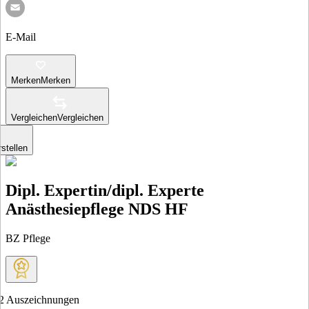
E-Mail
Merken
Merken
Vergleichen
Vergleichen
stellen
Dipl. Expertin/dipl. Experte
Anästhesiepflege NDS HF
BZ Pflege
2
Auszeichnungen