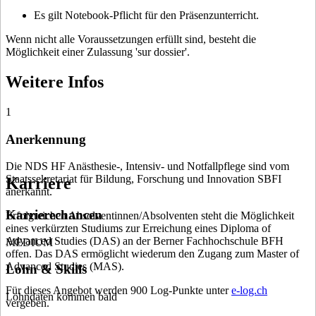
Es gilt Notebook-Pflicht für den Präsenzunterricht.
Wenn nicht alle Voraussetzungen erfüllt sind, besteht die
Möglichkeit einer Zulassung 'sur dossier'.
Weitere Infos
1
Anerkennung
Die NDS HF Anästhesie-, Intensiv- und Notfallpflege sind vom
Staatssekretariat für Bildung, Forschung und Innovation SBFI
Karriere
anerkannt.
Karrierechancen
Erfolgreichen Absolventinnen/Absolventen steht die Möglichkeit
eines verkürzten Studiums zur Erreichung eines Diploma of
Advanced Studies (DAS) an der Berner Fachhochschule BFH
MEDIUM
offen. Das DAS ermöglicht wiederum den Zugang zum Master of
Advanced Studies (MAS).
Lohn & Skills
Für dieses Angebot werden 900 Log-Punkte unter
e-log.ch
Lohndaten kommen bald
vergeben.