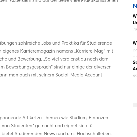
N
W
U
10
ibungen zahlreiche Jobs und Praktika für Studierende
W
n eigenes Karrieremagazin namens „Karriere-Mag“ mit
27
suche und Bewerbung. „So viel verdienst du nach dem
St
m Bewerbungsgespräch“ sind nur einige der diversen
A
o kann man auch mit seinem Social-Media Account
05
 spannende Artikel zu Themen wie Studium, Finanzen
ten von Studenten“ gemacht und eignet sich für
a bietet Studierenden News rund ums Hochschulleben,