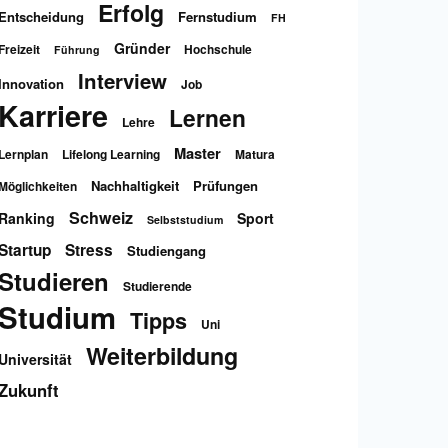
Erfolg
Entscheidung
Fernstudium
FH
Gründer
Freizeit
Hochschule
Führung
Interview
Innovation
Job
Karriere
Lernen
Lehre
Master
Lernplan
Lifelong Learning
Matura
Nachhaltigkeit
Prüfungen
Möglichkeiten
Schweiz
Ranking
Sport
Selbststudium
Startup
Stress
Studiengang
Studieren
Studierende
Studium
Tipps
Uni
Weiterbildung
Universität
Zukunft