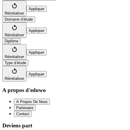
Appliquer
Réinitialiser
Domaine d’étude
Appliquer
Réinitialiser
Diplôme
Appliquer
Réinitialiser
Type d’étude
Appliquer
Réinitialiser
A propos d'eduwo
A Propos De Nous
Partenaire
Contact
Deviens part