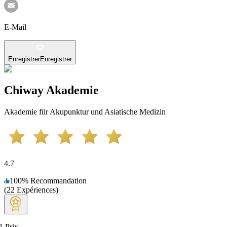
E-Mail
Enregistrer
Enregistrer
Chiway Akademie
Akademie für Akupunktur und Asiatische Medizin
4.7
100
%
Recommandation
(
22
Expériences
)
1
Prix