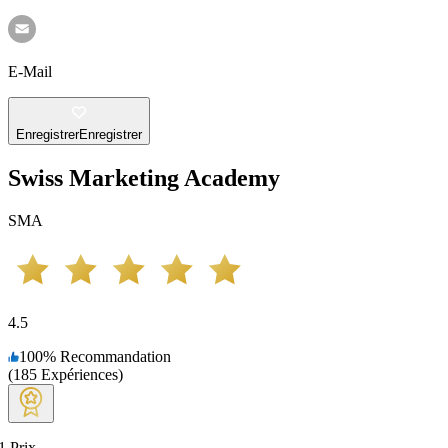
E-Mail
Enregistrer
Enregistrer
Swiss Marketing Academy
SMA
4.5
100
%
Recommandation
(
185
Expériences
)
1
Prix