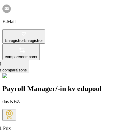
E-Mail
Enregistrer
Enregistrer
comparer
comparer
le comparaisons
Payroll Manager/-in kv edupool
das KBZ
1
Prix