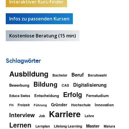
Interaktiver Kurs-Finder
Infos zu passenden Kursen
Kostenlose Beratung (15 min)
Schlagwörter
Ausbildung
Beruf
Bachelor
Berufswahl
Bildung
Digitalisierung
Bewerbung
CAS
Erfolg
Entscheidung
Fernstudium
Educa Swiss
Gründer
Innovation
Freizeit
Hochschule
FH
Führung
Karriere
Interview
Job
Lehre
Lernen
Master
Lernplan
Lifelong Learning
Matura