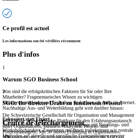
Ce profil est actuel
Les informations ont été vérifiées récemment
Plus d'infos
1
Warum SGO Business School
Was sind die erfolgskritischen Faktoren für Sie oder Ihre
2
Mitarbeiter? Fragmentarisches Wissen zu wichtigen
Managementthemen und Techniken findet man oft gratis im Internet.
SGO: Ihr direkter Draht zu fundiertem Wissen!
Nachhaltige Aus- und Weiterbildung geht weit darüber hinaus:
Die Schweizerische Gesellschaft für Organisation und Management
Fokussiert statt Fixiert
SGO ist die schweizerische Plattform für den Erfahrungsaustausch
Centre de téléchargement
Bei uns erleben Sie Seminare und Lehrgänge mit Beratungs- und
unter Organisatoren, Business Analysten, Projekt- und
Workshopcharakter. Zusammen mit Ihnen transferieren wir zentrale
Prozessmanagern. Mit 50 Jahren Erfahrung in Organisation-,
Methoden auf aktuelle und spezifische Fragestellungen unserer
Management und Leadershipkompetenzen besitzt die SGO ein