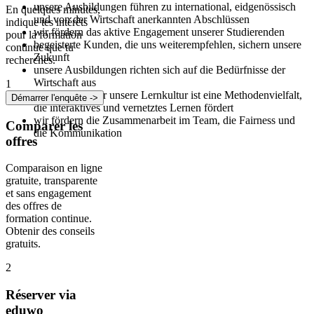
unsere Ausbildungen führen zu international, eidgenössisch
En quelques minutes,
und von der Wirtschaft anerkannten Abschlüssen
indique tes intérêts
wir fördern das aktive Engagement unserer Studierenden
pour la formation
begeisterte Kunden, die uns weiterempfehlen, sichern unsere
continue que tu
Zukunft
recherches.
unsere Ausbildungen richten sich auf die Bedürfnisse der
Wirtschaft aus
1
der Massstab für unsere Lernkultur ist eine Methodenvielfalt,
Démarrer l'enquête ->
die interaktives und vernetztes Lernen fördert
wir fördern die Zusammenarbeit im Team, die Fairness und
Comparer les
die Kommunikation
offres
Comparaison en ligne
gratuite, transparente
et sans engagement
des offres de
formation continue.
Obtenir des conseils
gratuits.
2
Réserver via
eduwo