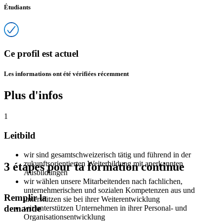
Étudiants
Ce profil est actuel
Les informations ont été vérifiées récemment
Plus d'infos
1
Leitbild
wir sind gesamtschweizerisch tätig und führend in der
zukunftsorientierten Weiterbildung mit anerkannten
3 étapes pour ta formation continue
Ausbildungen
wir wählen unsere Mitarbeitenden nach fachlichen,
unternehmerischen und sozialen Kompetenzen aus und
Remplir la
unterstützen sie bei ihrer Weiterentwicklung
demande
wir unterstützen Unternehmen in ihrer Personal- und
Organisationsentwicklung