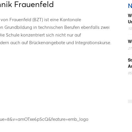
hnik Frauenfeld
N
W
von Frauenfeld (BZT) ist eine Kantonale
U
en Grundbildung in technischen Berufen ebenfalls zwei
10
ie Schule konzentriert sich nicht nur auf
W
dern auch auf Brückenangebote und Integrationskurse.
27
St
A
05
tinue=8&v=amOTxe6pScQ&feature=emb_logo