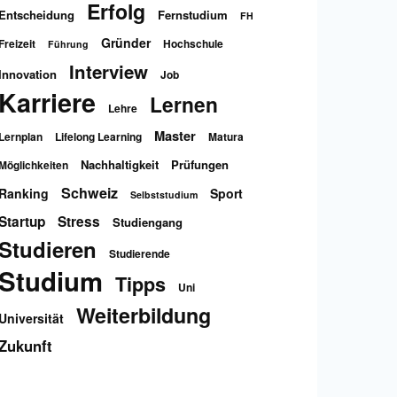
Erfolg
Entscheidung
Fernstudium
FH
Gründer
Freizeit
Hochschule
Führung
Interview
Innovation
Job
Karriere
Lernen
Lehre
Master
Lernplan
Lifelong Learning
Matura
Nachhaltigkeit
Prüfungen
Möglichkeiten
Schweiz
Ranking
Sport
Selbststudium
Startup
Stress
Studiengang
Studieren
Studierende
Studium
Tipps
Uni
Weiterbildung
Universität
Zukunft