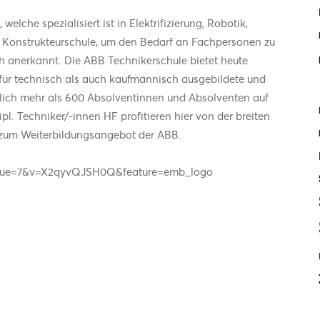
elche spezialisiert ist in Elektrifizierung, Robotik,
e Konstrukteurschule, um den Bedarf an Fachpersonen zu
ch anerkannt. Die ABB Technikerschule bietet heute
für technisch als auch kaufmännisch ausgebildete und
hrlich mehr als 600 Absolventinnen und Absolventen auf
l. Techniker/-innen HF profitieren hier von der breiten
 zum Weiterbildungsangebot der ABB.
tinue=7&v=X2qyvQJSH0Q&feature=emb_logo