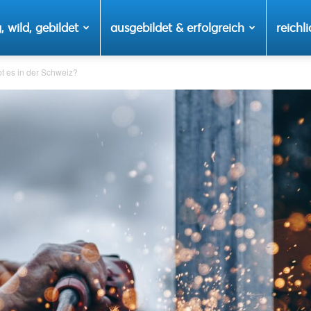
, wild, gebildet
ausgebildet & erfolgreich
reichli
t es in der Schweiz?